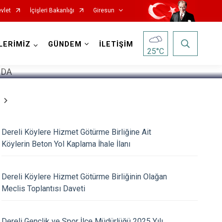
vlet
İçişleri Bakanlığı
Giresun
1
/
5
LERİMİZ
GÜNDEM
İLETİŞİM
25
°C
Dereli Köylere Hizmet Götürme Birliğine Ait
Köylerin Beton Yol Kaplama İhale İlanı
Görele
Güce
Dereli Köylere Hizmet Götürme Birliğinin Olağan
Keşap
Meclis Toplantısı Daveti
Piraziz
Şebinkarahisar
Dereli Gençlik ve Spor İlçe Müdürlüğü 2025 Yılı