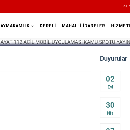
e-De
KAYMAKAMLIK
DERELİ
MAHALLİ İDARELER
HİZMET
Giresun
Duyurular
02
Alucra
Eyl
Bulancak
30
Çamoluk
Nis
Çanakçı
Dereli