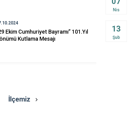
07
Doğankent
Nis
Espiye
7.10.2024
19.09.2024
Eynesil
13
29 Ekim Cumhuriyet Bayramı” 101.Yıl
Kaymakamı
Şub
önümü Kutlama Mesajı
Kestioğlu' 
Mesajı
İlçemiz