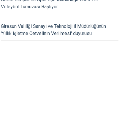
Tirebolu
Voleybol Turnuvası Başlıyor
Yağlıdere
29.08.2024
Giresun Valiliği Sanayi ve Teknoloji İl Müdürlüğünün
mız Mehmet Fatih
Kaymakamımız Mehm
'Yıllık İşletme Cetvelinin Verilmesi' duyurusu
nun 19 Eylül Gaziler Günü
Kestioğlu’nun 30 Ağ
Bayramı Mesajı