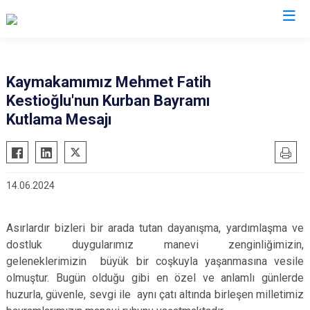
Giresun
Kaymakamımız Mehmet Fatih
Kestioğlu'nun Kurban Bayramı
Alucra
Görele
Kutlama Mesajı
Bulancak
Güce
Çamoluk
Keşap
Çanakçı
Piraziz
14.06.2024
Dereli
Şebinkarahisar
Doğankent
Tirebolu
Asırlardır bizleri bir arada tutan dayanışma, yardımlaşma ve
Espiye
Yağlıdere
dostluk duygularımız manevi zenginliğimizin,
Eynesil
geleneklerimizin büyük bir coşkuyla yaşanmasına vesile
olmuştur. Bugün olduğu gibi en özel ve anlamlı günlerde
huzurla, güvenle, sevgi ile aynı çatı altında birleşen milletimiz