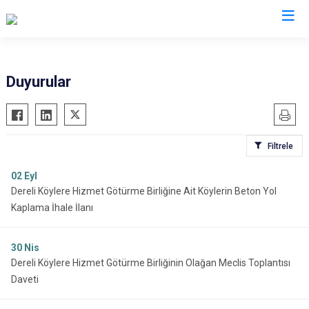
Giresun
Duyurular
Alucra
Görele
Bulancak
Güce
Filtrele
Çamoluk
Keşap
Çanakçı
Piraziz
02
Eyl
Dereli Köylere Hizmet Götürme Birliğine Ait Köylerin Beton Yol
Dereli
Şebinkarahisar
Kaplama İhale İlanı
Doğankent
Tirebolu
Espiye
Yağlıdere
30
Nis
Eynesil
Dereli Köylere Hizmet Götürme Birliğinin Olağan Meclis Toplantısı
Daveti