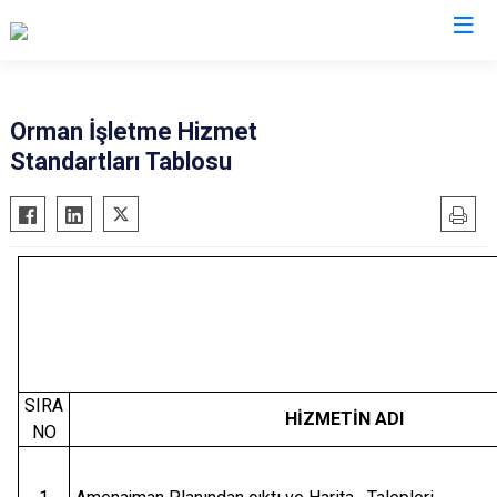
Giresun
Orman İşletme Hizmet
Standartları Tablosu
Alucra
Görele
Bulancak
Güce
Çamoluk
Keşap
Çanakçı
Piraziz
Dereli
Şebinkarahisar
Doğankent
Tirebolu
Espiye
Yağlıdere
SIRA
Eynesil
HİZMETİN ADI
NO