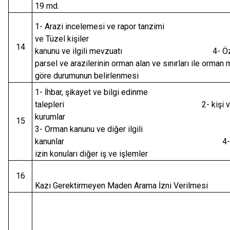
19 md.
1- Arazi incelemesi ve rapor tanzimi
ve Tüzel kişiler 3- O
14
kanunu ve ilgili mevzuatı 4- Özel K
parsel ve arazilerinin orman alan ve sınırları ile orman
göre durumunun belirlenmesi
1- İhbar, şikayet ve bilgi edinme
talepleri 2- kişi ve
kuruml
15
3- Orman kanunu ve diğer ilgili
kanunlar 4- Kadast
izin konuları diğer iş ve işlemler
16
Kazı Gerektirmeyen Maden Arama İzni Verilmesi