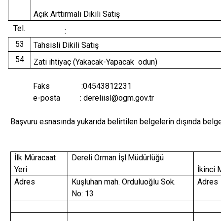
Açık Arttırmalı Dikili Satış
Tel.
:
53
Tahsisli Dikili Satış
54
Zati ihtiyaç (Yakacak-Yapacak odun)
Faks :04543812231
e-posta : dereliisl@ogm.gov.tr
Başvuru esnasında yukarıda belirtilen belgelerin dışında bel
İlk Müracaat
Dereli Orman İşl.Müdürlüğü
Yeri
İkinci
Adres
Kuşluhan mah. Orduluoğlu Sok.
Adres
No: 13