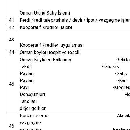
Orman Ürünü Satış İşlemi
41
Ferdi Kredi talep/tahsis / devir / iptal/ vazgeçme işle
42
Kooperatif Kredileri talebi
43
Kooperatif Kredileri uygulaması
44
Orman köyleri tespit ve tescili
Orman Köylüleri Kalkınma Gelirlerini
Takibi -Tahssis
Payları -Satış
Payları -Kar
45
Payı -Kredi Ger
Dönüşümleri -İcr
Tahsilatı -Faiz
diğer gelirler
Borç erteleme Alacakt
vazgeçme, icra
46
vazgeçme Kiralama/De