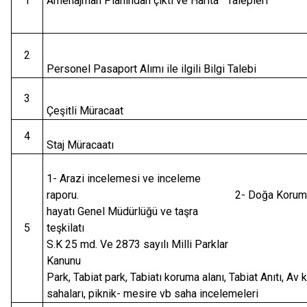
1
Amenajman Planından çıktı ve Harita Talepleri
2
Personel Pasaport Alımı ile ilgili Bilgi Talebi
3
Çeşitli Müracaat
4
Staj Müracaatı
1- Arazi incelemesi ve inceleme
raporu. 2- Doğa Koruma ve A
hayatı Genel Müdürlüğü ve taşra
5
teşkilatı 3- 
S.K 25 md. Ve 2873 sayılı Milli Parklar
Kanunu 4- Mi
Park, Tabiat park, Tabiatı koruma alanı, Tabiat Anıtı, Av
sahaları, piknik- mesire vb saha ince