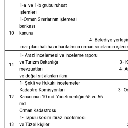
1-a ve 1-b grubu ruhsat
işlemle
1-Orman Sınırlarının işlemesi 2
bankası 3- i
10
kanunu
4- Belediye yerleşim yerl
imar planı hali hazır haritalarına orman sınırlarının işle
1- Arazi incelemesi ve inceleme rapor
ve Turizm Bakanlığı 3- Kendi 
11
mevzuatları 4- Arkeolojik,
ve doğal sit alanları ilanı
1- Şekli ve Hukuki incelemeler 
Kadastro Komisyonları 3- Or
12
Kanununun 10 md. Yönetmenliğin 65 ve 66
md 4
Orman Kadastrosu
1- Tapulu kesim itiraz incelemesi
13
ve Tüzel kişiler 3-Yönet